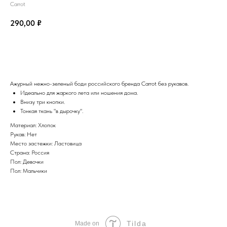
Carrot
290,00
₽
ВЗЯТЬ НАПРОКАТ
Ажурный нежно-зеленый боди российского бренда Carrot без рукавов.
Идеально для жаркого лета или ношения дома.
Внизу три кнопки.
Тонкая ткань "в дырочку".
Материал: Хлопок
Рукав: Нет
Место застежки: Ластовица
Страна: Россия
Пол: Девочки
Пол: Мальчики
Tilda
Made on