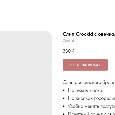
Слип Crockid с овечк
Crockid
330
₽
ВЗЯТЬ НАПРОКАТ
Слип российского бренд
Не нужны носки.
На кнопках посереди
Удобно менять подгуз
Приятный принт с оч