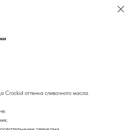
ами
а Crockid оттенка сливочного масла.
не.
ник.
аровательными овечками.