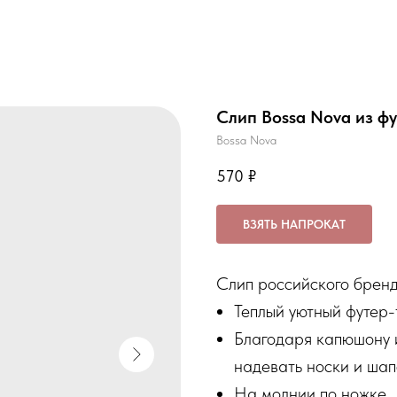
Слип Bossa Nova из ф
Bossa Nova
570
₽
ВЗЯТЬ НАПРОКАТ
Cлип российского бренд
Теплый уютный футер-
Благодаря капюшону и
надевать носки и шап
На молнии по ножке.